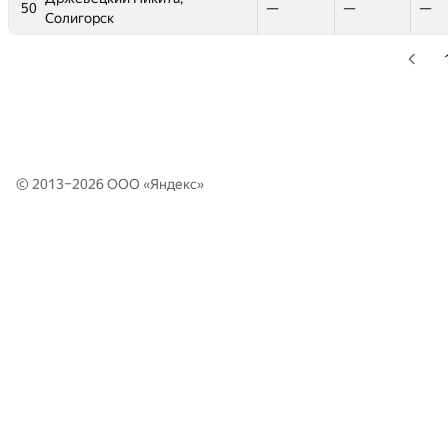
—
—
50
50
50
50
—
—
—
—
—
—
—
—
—
—
—
—
—
—
—
—
—
—
—
—
—
—
Солигорск
Солигорск
Солигорск
Солигорск
© 2013–2026 ООО «
Яндекс
»