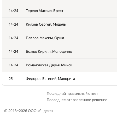
14-24
14-24
Тереня Михаил, Брест
Тереня Михаил, Брест
14-24
14-24
Князев Сергей, Мядель
Князев Сергей, Мядель
14-24
14-24
Павлов Максим, Орша
Павлов Максим, Орша
14-24
14-24
Божко Кирилл, Молодечно
Божко Кирилл, Молодечно
14-24
14-24
Романовская Дарья, Минск
Романовская Дарья, Минск
25
25
Федоров Евгений, Малорита
Федоров Евгений, Малорита
Последний правильный ответ
Последнее отправленное решение
© 2013–2026 ООО «
Яндекс
»