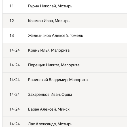
11
11
Гурин Николай, Мозырь
Гурин Николай, Мозырь
12
12
Кошман Иван, Мозырь
Кошман Иван, Мозырь
13
13
Железняков Алексей, Гомель
Железняков Алексей, Гомель
14-24
14-24
Крень Илья, Малорита
Крень Илья, Малорита
14-24
14-24
Перещук Никита, Малорита
Перещук Никита, Малорита
14-24
14-24
Рачинский Владимир, Малорита
Рачинский Владимир, Малорита
14-24
14-24
Захаренков Иван, Орша
Захаренков Иван, Орша
14-24
14-24
Баран Алексей, Минск
Баран Алексей, Минск
14-24
14-24
Лах Александр, Мозырь
Лах Александр, Мозырь