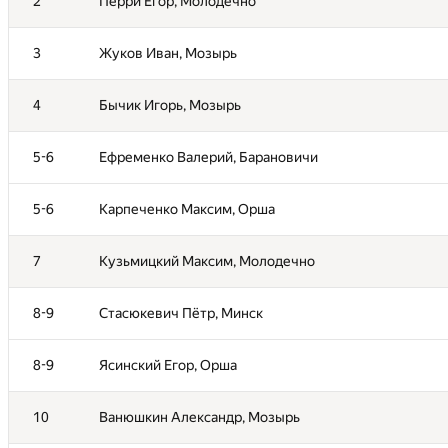
2
2
Перри Егор, Молодечно
Перри Егор, Молодечно
3
3
Жуков Иван, Мозырь
Жуков Иван, Мозырь
4
4
Бычик Игорь, Мозырь
Бычик Игорь, Мозырь
5-6
5-6
Ефременко Валерий, Барановичи
Ефременко Валерий, Барановичи
5-6
5-6
Карпеченко Максим, Орша
Карпеченко Максим, Орша
7
7
Кузьмицкий Максим, Молодечно
Кузьмицкий Максим, Молодечно
8-9
8-9
Стасюкевич Пётр, Минск
Стасюкевич Пётр, Минск
8-9
8-9
Ясинский Егор, Орша
Ясинский Егор, Орша
10
10
Ванюшкин Александр, Мозырь
Ванюшкин Александр, Мозырь