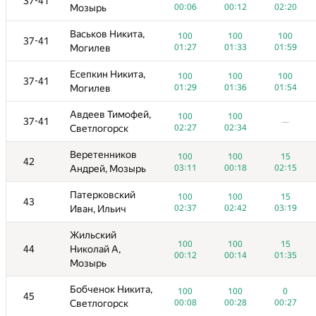
37-41
37-41
в Дмитрий,
Адаров Дмитрий,
Адаров Дмитрий,
100
100
100
100
100
100
100
100
100
100
100
рь
Мозырь
Мозырь
00:06
00:12
00:06
00:06
02:20
00:12
00:12
01:18
02:20
02:20
01:11
16
16
рь
Мозырь
Мозырь
00:49
00:53
00:49
00:49
01:02
00:53
00:53
01:07
01:02
01:02
01:12
ов Никита,
Васьков Никита,
Васьков Никита,
100
100
100
100
100
100
100
100
100
100
37-41
37-41
инский
Чигилинский
Чигилинский
—
лев
Могилев
Могилев
01:27
01:33
01:27
01:27
01:59
01:33
01:33
02:05
01:59
01:59
100
100
100
100
100
100
100
100
100
100
100
слав,
17
17
Станислав,
Станислав,
00:05
00:07
00:05
00:05
00:30
00:07
00:07
00:36
00:30
00:30
00:46
рь
Мозырь
Мозырь
ин Никита,
Есепкин Никита,
Есепкин Никита,
100
100
100
100
100
100
100
100
100
100
37-41
37-41
—
лев
Могилев
Могилев
01:29
01:36
01:29
01:29
01:54
01:36
01:36
02:01
01:54
01:54
нникова
Овчинникова
Овчинникова
100
100
100
100
100
100
100
100
100
100
100
рина,
18
18
Екатерина,
Екатерина,
в Тимофей,
Авдеев Тимофей,
Авдеев Тимофей,
100
100
100
100
100
100
100
100
00:06
01:04
00:06
00:06
01:17
01:04
01:04
00:09
01:17
01:17
01:36
37-41
37-41
—
—
—
рь
Мозырь
Мозырь
огорск
Светлогорск
Светлогорск
02:27
02:34
02:27
02:27
02:34
02:34
03:13
04:00
цевич
Клевцевич
Клевцевич
100
100
100
100
100
100
100
100
100
100
100
енников
Веретенников
Веретенников
100
100
100
100
15
100
100
100
15
15
55
19
19
42
42
л, Мозырь
Кирилл, Мозырь
Кирилл, Мозырь
00:05
00:07
00:05
00:05
00:30
00:07
00:07
00:35
00:30
00:30
00:41
й, Мозырь
Андрей, Мозырь
Андрей, Мозырь
03:11
00:18
03:11
03:11
02:15
00:18
00:18
01:00
02:15
02:15
04:53
о Антон,
Манько Антон,
Манько Антон,
100
100
100
100
100
100
100
100
100
100
55
ковский
Патерковский
Патерковский
100
100
100
100
15
100
100
80
15
15
55
20
20
43
43
рудок
Новогрудок
Новогрудок
00:09
00:17
00:09
00:09
00:31
00:17
00:17
00:36
00:31
00:31
00:55
 Ильич
Иван, Ильич
Иван, Ильич
02:37
02:42
02:37
02:37
03:19
02:42
02:42
02:51
03:19
03:19
02:59
 Максим,
Шумак Максим,
Шумак Максим,
100
100
100
100
100
100
100
100
100
100
100
ский
Жильский
Жильский
21
21
100
100
100
100
15
100
100
100
15
15
55
рь
Мозырь
Мозырь
00:05
00:08
00:05
00:05
00:19
00:08
00:08
00:22
00:19
00:19
00:31
ай А,
44
44
Николай А,
Николай А,
00:12
00:14
00:12
00:12
01:35
00:14
00:14
00:28
01:35
01:35
00:48
рь
Мозырь
Мозырь
лизавета,
Вох Елизавета,
Вох Елизавета,
100
100
100
100
100
100
100
100
100
100
100
22
22
рь
Мозырь
Мозырь
00:07
00:11
00:07
00:07
00:23
00:11
00:11
00:29
00:23
00:23
00:36
нок Никита,
Бобченок Никита,
Бобченок Никита,
100
100
100
100
0
100
100
100
55
0
0
45
45
огорск
Светлогорск
Светлогорск
00:08
00:28
00:08
00:08
00:27
00:28
00:28
01:05
00:27
00:27
01:15
 Богдан,
Лихач Богдан,
Лихач Богдан,
100
100
100
100
100
100
100
100
100
100
55