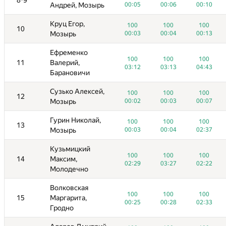
8-9
8-9
й, Мозырь
Андрей, Мозырь
Андрей, Мозырь
00:05
00:06
00:05
00:05
00:10
00:06
00:06
00:11
00:10
00:10
00:13
Егор,
Круц Егор,
Круц Егор,
100
100
100
100
100
100
100
100
100
100
100
10
10
рь
Мозырь
Мозырь
00:03
00:04
00:03
00:03
00:13
00:04
00:04
00:12
00:13
00:13
00:16
менко
Ефременко
Ефременко
100
100
100
100
100
100
100
100
100
100
100
ий,
11
11
Валерий,
Валерий,
03:12
03:13
03:12
03:12
04:43
03:13
03:13
03:18
04:43
04:43
03:20
овичи
Барановичи
Барановичи
о Алексей,
Сузько Алексей,
Сузько Алексей,
100
100
100
100
100
100
100
100
100
100
100
12
12
рь
Мозырь
Мозырь
00:02
00:03
00:02
00:02
00:07
00:03
00:03
00:09
00:07
00:07
00:13
 Николай,
Гурин Николай,
Гурин Николай,
100
100
100
100
100
100
100
100
100
100
100
13
13
рь
Мозырь
Мозырь
00:03
00:04
00:03
00:03
02:37
00:04
00:04
00:16
02:37
02:37
00:18
ицкий
Кузьмицкий
Кузьмицкий
100
100
100
100
100
100
100
100
100
100
100
м,
14
14
Максим,
Максим,
02:29
03:27
02:29
02:29
02:22
03:27
03:27
02:10
02:22
02:22
02:05
дечно
Молодечно
Молодечно
вская
Волковская
Волковская
100
100
100
100
100
100
100
100
100
100
100
рита,
15
15
Маргарита,
Маргарита,
00:25
00:28
00:25
00:25
02:33
00:28
00:28
00:40
02:33
02:33
00:47
о
Гродно
Гродно