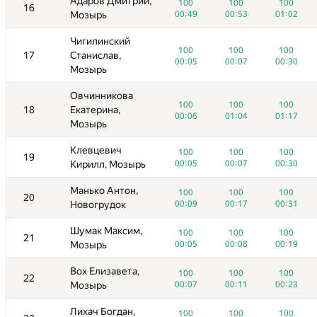
в Дмитрий,
Адаров Дмитрий,
Адаров Дмитрий,
100
100
100
100
100
100
100
100
100
100
100
16
16
рь
Мозырь
Мозырь
00:49
00:53
00:49
00:49
01:02
00:53
00:53
01:07
01:02
01:02
01:12
инский
Чигилинский
Чигилинский
100
100
100
100
100
100
100
100
100
100
100
слав,
17
17
Станислав,
Станислав,
00:05
00:07
00:05
00:05
00:30
00:07
00:07
00:36
00:30
00:30
00:46
рь
Мозырь
Мозырь
нникова
Овчинникова
Овчинникова
100
100
100
100
100
100
100
100
100
100
100
рина,
18
18
Екатерина,
Екатерина,
00:06
01:04
00:06
00:06
01:17
01:04
01:04
00:09
01:17
01:17
01:36
рь
Мозырь
Мозырь
цевич
Клевцевич
Клевцевич
100
100
100
100
100
100
100
100
100
100
100
19
19
л, Мозырь
Кирилл, Мозырь
Кирилл, Мозырь
00:05
00:07
00:05
00:05
00:30
00:07
00:07
00:35
00:30
00:30
00:41
о Антон,
Манько Антон,
Манько Антон,
100
100
100
100
100
100
100
100
100
100
55
20
20
рудок
Новогрудок
Новогрудок
00:09
00:17
00:09
00:09
00:31
00:17
00:17
00:36
00:31
00:31
00:55
 Максим,
Шумак Максим,
Шумак Максим,
100
100
100
100
100
100
100
100
100
100
100
21
21
ник
№
№
Участник
Участник
A
B
A
A
C
B
B
D
C
C
E
рь
Мозырь
Мозырь
00:05
00:08
00:05
00:05
00:19
00:08
00:08
00:22
00:19
00:19
00:31
69
/
83
74
/
85
121
69
69
/
/
/
83
83
237
74
74
60
/
/
/
85
85
95
121
121
76
/
/
/
237
237
90
лизавета,
Вох Елизавета,
Вох Елизавета,
100
100
100
100
100
100
100
100
100
100
100
н Иван,
Кошман Иван,
Кошман Иван,
22
22
100
100
100
100
100
100
100
100
100
100
100
1-4
1-4
рь
Мозырь
Мозырь
00:07
00:11
00:07
00:07
00:23
00:11
00:11
00:29
00:23
00:23
00:36
рь
Мозырь
Мозырь
00:03
00:04
00:03
00:03
00:07
00:04
00:04
00:09
00:07
00:07
00:17
 Богдан,
Лихач Богдан,
Лихач Богдан,
100
100
100
100
100
100
100
100
100
100
55