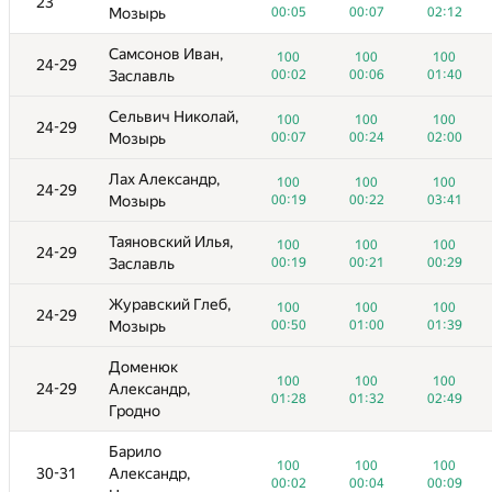
 Игорь,
Бычик Игорь,
Бычик Игорь,
23
23
100
100
100
100
100
100
100
100
100
100
100
1-4
1-4
рь
Мозырь
Мозырь
00:05
00:07
00:05
00:05
02:12
00:07
00:07
00:20
02:12
02:12
00:25
рь
Мозырь
Мозырь
00:05
00:06
00:05
00:05
00:10
00:06
00:06
00:12
00:10
00:10
00:16
нов Иван,
Самсонов Иван,
Самсонов Иван,
100
100
100
100
100
100
100
100
100
100
100
кий Егор,
Савицкий Егор,
Савицкий Егор,
24-29
24-29
100
100
100
100
100
100
100
100
100
100
100
1-4
1-4
вль
Заславль
Заславль
00:02
00:06
00:02
00:02
01:40
00:06
00:06
00:19
01:40
01:40
00:53
огорск
Светлогорск
Светлогорск
01:56
01:55
01:56
01:56
01:54
01:55
01:55
01:51
01:54
01:54
01:49
ич Николай,
Сельвич Николай,
Сельвич Николай,
100
100
100
100
100
100
100
100
100
100
100
 Иван,
Жуков Иван,
Жуков Иван,
24-29
24-29
100
100
100
100
100
100
100
100
100
100
100
1-4
1-4
рь
Мозырь
Мозырь
00:07
00:24
00:07
00:07
02:00
00:24
00:24
02:15
02:00
02:00
02:29
рь
Мозырь
Мозырь
02:28
02:27
02:28
02:28
02:25
02:27
02:27
02:20
02:25
02:25
02:26
лександр,
Лах Александр,
Лах Александр,
100
100
100
100
100
100
100
100
100
100
100
ский
Малявский
Малявский
24-29
24-29
рь
Мозырь
Мозырь
00:19
00:22
00:19
00:19
03:41
00:22
00:22
00:44
03:41
03:41
00:53
100
100
100
100
100
100
100
100
100
100
100
ь,
5
5
Лазарь,
Лазарь,
00:01
00:02
00:01
00:01
00:07
00:02
00:02
00:10
00:07
00:07
00:13
рудок
Новогрудок
Новогрудок
вский Илья,
Таяновский Илья,
Таяновский Илья,
100
100
100
100
100
100
100
100
100
100
100
24-29
24-29
вль
Заславль
Заславль
00:19
00:21
00:19
00:19
00:29
00:21
00:21
00:34
00:29
00:29
00:42
шкин
Ванюшкин
Ванюшкин
100
100
100
100
100
100
100
100
100
100
100
андр,
6
6
Александр,
Александр,
ский Глеб,
Журавский Глеб,
Журавский Глеб,
00:20
00:21
00:20
00:20
00:28
00:21
00:21
00:32
00:28
00:28
00:08
100
100
100
100
100
100
100
100
100
100
100
24-29
24-29
рь
Мозырь
Мозырь
рь
Мозырь
Мозырь
00:50
01:00
00:50
00:50
01:39
01:00
01:00
01:23
01:39
01:39
01:36
Артем,
Ткач Артем,
Ткач Артем,
100
100
100
100
100
100
100
100
100
100
100
нюк
Доменюк
Доменюк
7
7
овичи
Барановичи
Барановичи
00:03
00:04
00:03
00:03
00:21
00:04
00:04
00:21
00:21
00:21
00:24
100
100
100
100
100
100
100
100
100
100
100
андр,
24-29
24-29
Александр,
Александр,
01:28
01:32
01:28
01:28
02:49
01:32
01:32
02:54
02:49
02:49
01:55
о
Гродно
Гродно
ко Андрей,
Коробко Андрей,
Коробко Андрей,
100
100
100
100
100
100
100
100
100
100
100
8-9
8-9
рь
Мозырь
Мозырь
00:02
00:04
00:02
00:02
01:31
00:04
00:04
00:09
01:31
01:31
00:16
о
Барило
Барило
100
100
100
100
100
100
100
100
100
100
100
андр,
30-31
30-31
Александр,
Александр,
шенко
Тимошенко
Тимошенко
00:02
00:04
00:02
00:02
00:09
00:04
00:04
00:16
00:09
00:09
00:24
100
100
100
100
100
100
100
100
100
100
100