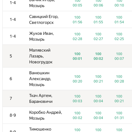
100
100
100
100
100
100
100
100
100
100
100
1-4
1-4
рь
Мозырь
Мозырь
00:05
00:06
00:05
00:05
00:10
00:06
00:06
00:12
00:10
00:10
00:16
кий Егор,
Савицкий Егор,
Савицкий Егор,
100
100
100
100
100
100
100
100
100
100
100
1-4
1-4
огорск
Светлогорск
Светлогорск
01:56
01:55
01:56
01:56
01:54
01:55
01:55
01:51
01:54
01:54
01:49
 Иван,
Жуков Иван,
Жуков Иван,
100
100
100
100
100
100
100
100
100
100
100
1-4
1-4
рь
Мозырь
Мозырь
02:28
02:27
02:28
02:28
02:25
02:27
02:27
02:20
02:25
02:25
02:26
ский
Малявский
Малявский
100
100
100
100
100
100
100
100
100
100
100
ь,
5
5
Лазарь,
Лазарь,
00:01
00:02
00:01
00:01
00:07
00:02
00:02
00:10
00:07
00:07
00:13
рудок
Новогрудок
Новогрудок
шкин
Ванюшкин
Ванюшкин
100
100
100
100
100
100
100
100
100
100
100
андр,
6
6
Александр,
Александр,
00:20
00:21
00:20
00:20
00:28
00:21
00:21
00:32
00:28
00:28
00:08
рь
Мозырь
Мозырь
Артем,
Ткач Артем,
Ткач Артем,
100
100
100
100
100
100
100
100
100
100
100
7
7
овичи
Барановичи
Барановичи
00:03
00:04
00:03
00:03
00:21
00:04
00:04
00:21
00:21
00:21
00:24
ко Андрей,
Коробко Андрей,
Коробко Андрей,
100
100
100
100
100
100
100
100
100
100
100
8-9
8-9
рь
Мозырь
Мозырь
00:02
00:04
00:02
00:02
01:31
00:04
00:04
00:09
01:31
01:31
00:16
шенко
Тимошенко
Тимошенко
100
100
100
100
100
100
100
100
100
100
100