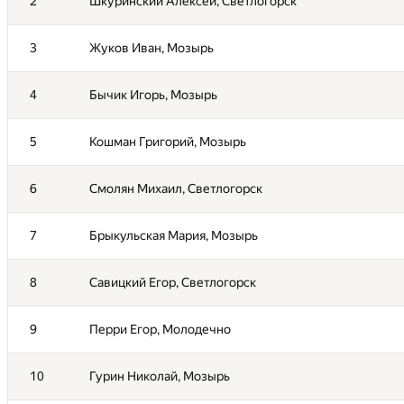
2
2
Шкуринский Алексей, Светлогорск
Шкуринский Алексей, Светлогорск
3
3
Жуков Иван, Мозырь
Жуков Иван, Мозырь
4
4
Бычик Игорь, Мозырь
Бычик Игорь, Мозырь
5
5
Кошман Григорий, Мозырь
Кошман Григорий, Мозырь
6
6
Смолян Михаил, Светлогорск
Смолян Михаил, Светлогорск
7
7
Брыкульская Мария, Мозырь
Брыкульская Мария, Мозырь
8
8
Савицкий Егор, Светлогорск
Савицкий Егор, Светлогорск
9
9
Перри Егор, Молодечно
Перри Егор, Молодечно
10
10
Гурин Николай, Мозырь
Гурин Николай, Мозырь