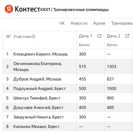
КЮП | Тренировочные олимпиады
VK
Новости
Архив
Тренировка
День 51
День 52
День 53
День 1
День 1
День 54
День 2
День 2
Де
№
№
Участник
Участник
Баллы
Баллы
Баллы
Баллы
Баллы
Баллы
Баллы
Баллы
Бал
500
1
1
Клевцевич Кирилл, Мозырь
Клевцевич Кирилл, Мозырь
555
619
300
300
303
—
—
—
Овчинникова Екатерина,
Овчинникова Екатерина,
—
2
2
—
—
515
515
—
1303
1303
—
Мозырь
Мозырь
—
3
3
Дубров Андрей, Мозырь
Дубров Андрей, Мозырь
400
—
455
455
517
821
821
—
—
4
4
Подлужный Андрей, Брест
Подлужный Андрей, Брест
—
—
500
500
—
1000
1000
—
—
5
5
Шевчук Тимофей, Брест
Шевчук Тимофей, Брест
—
—
300
300
—
900
900
—
—
6
6
Докучаев Алексей, Брест
Докучаев Алексей, Брест
—
—
400
400
—
485
485
—
—
7
7
Закружный Никита, Брест
Закружный Никита, Брест
—
—
300
300
—
—
—
—
—
8
8
Калинюк Михаил, Брест
Калинюк Михаил, Брест
—
—
—
—
—
—
—
—