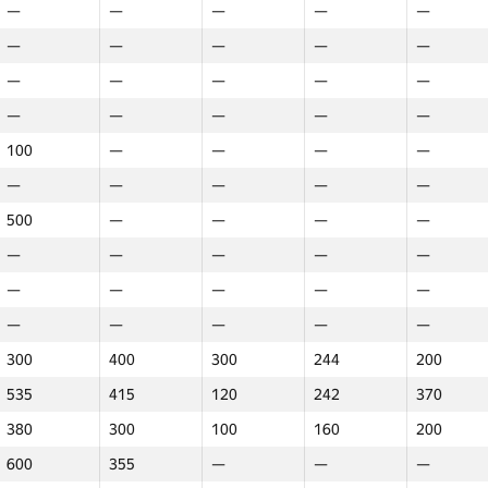
—
—
—
—
—
—
—
—
—
—
—
—
—
—
—
—
1100
—
—
1205
—
—
250
—
—
—
—
320
—
—
—
—
—
—
—
—
—
—
—
—
—
—
—
—
—
—
—
—
—
—
—
—
—
—
—
—
100
100
—
—
—
—
—
—
—
—
—
—
—
—
—
—
—
—
—
—
—
—
—
—
—
—
—
—
500
500
—
—
—
—
—
—
—
—
—
—
—
—
—
—
—
—
—
—
—
—
—
—
—
—
—
—
—
—
—
—
—
—
—
—
—
—
—
—
—
—
—
—
—
—
—
—
—
—
—
—
—
—
—
—
0
300
300
1100
400
400
1005
300
300
0
244
244
200
200
—
0
535
535
1100
415
415
1000
120
120
—
242
242
370
370
—
380
380
—
300
300
—
100
100
—
160
160
200
200
—
600
600
—
355
355
—
—
—
—
—
—
—
—
—