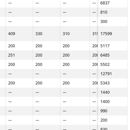
День 8
День 8
День 60
День 9
День 9
День 61
День 10
День 10
День 62
День 11
День 11
Итого
Ден
Ден
—
—
—
—
—
—
—
—
—
—
—
6837
250
250
Баллы
Баллы
Баллы
Баллы
Баллы
Баллы
Баллы
Баллы
Баллы
Баллы
Баллы
Общий балл
Балл
Балл
—
—
—
—
—
—
—
—
—
—
—
810
—
—
—
—
—
—
—
343.08
—
—
—
656
656
15500.08
536
536
—
—
—
—
—
—
—
—
—
—
—
300
—
—
805
805
—
624
624
—
810
810
—
785
785
25117
—
—
409
409
—
330
330
—
310
310
—
315
315
17599
438
438
800
800
290
—
—
—
—
—
—
—
—
12576
—
—
200
200
—
200
200
—
200
200
—
200
200
5117
200
200
869
869
—
700
700
—
570
570
—
—
—
12549
—
—
251
251
—
200
200
—
200
200
—
200
200
6485
200
200
900
900
—
—
—
—
—
—
—
—
—
10314
—
—
200
200
—
200
200
—
200
200
—
200
200
5502
200
200
—
—
—
—
—
—
—
—
—
—
—
6732
—
—
—
—
100
—
—
—
—
—
—
—
—
12791
—
—
—
—
—
—
—
—
—
—
—
—
—
5458
—
—
200
200
—
200
200
—
200
200
—
200
200
5343
200
200
—
—
—
—
—
—
—
—
—
—
—
1100
—
—
—
—
—
—
—
—
—
—
—
—
—
1440
—
—
—
—
—
—
—
—
—
—
—
—
—
3594
—
—
—
—
—
—
—
—
—
—
—
—
—
1400
—
—
—
—
170
—
—
—
—
—
155.9
300
300
15899.9
313
313
—
—
—
—
—
—
—
—
—
—
—
990
—
—
—
—
—
—
—
—
—
—
—
—
—
6387
—
—
—
—
—
—
—
—
—
—
—
—
—
200
—
—
—
—
—
—
—
—
—
—
—
—
—
2625
—
—
—
—
—
—
—
260
—
—
—
—
—
830
—
—