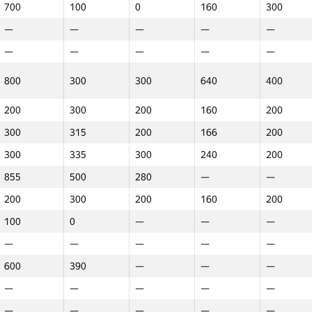
нь 55
День 3
День 3
День 56
День 4
День 4
День 57
День 5
День 5
День 58
День 6
День 6
День 7
День 7
День 59
700
700
—
100
100
810
0
0
—
160
160
300
300
—
лы
Баллы
Баллы
Баллы
Баллы
Баллы
Баллы
Баллы
Баллы
Баллы
Баллы
Баллы
Баллы
Баллы
Баллы
—
—
—
—
—
—
—
—
—
—
—
—
—
—
—
—
—
—
—
—
—
—
100
—
—
—
—
—
—
—
—
—
—
—
—
—
—
—
—
—
—
—
1000
1000
—
910
910
—
600
600
—
1098
1098
805
805
—
800
800
1000
300
300
1265
300
300
170
640
640
400
400
—
—
—
—
—
—
—
—
—
—
—
—
—
—
—
200
200
—
300
300
—
200
200
—
160
160
200
200
—
945
945
—
800
800
—
500
500
—
400
400
400
400
—
300
300
—
315
315
—
200
200
—
166
166
200
200
—
910
910
—
300
300
—
400
400
—
—
—
440
440
—
300
300
—
335
335
—
300
300
—
240
240
200
200
—
260
260
—
—
—
—
—
—
—
—
—
—
—
—
0
855
855
1100
500
500
1360
280
280
—
—
—
—
—
—
—
—
—
—
—
—
—
—
—
—
—
—
—
—
200
200
—
300
300
—
200
200
—
160
160
200
200
—
—
—
—
—
—
—
—
—
—
—
—
—
—
—
100
100
500
0
0
300
—
—
—
—
—
—
—
—
—
—
—
—
—
—
—
—
—
—
—
—
—
—
—
—
400
—
—
800
—
—
—
—
—
—
—
—
—
—
1100
—
—
1205
—
—
250
—
—
—
—
320
600
600
—
390
390
—
—
—
—
—
—
—
—
—
—
—
—
—
—
—
—
—
—
—
—
—
—
—
—
—
—
—
—
—
—
—
—
—
—
—
—
—
—
—
—
—
—
—
—
—
—
—
—
—
—
—
—
—
—
—
—
—
—
—
370
—
—
—
—
200