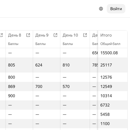
Войти
День 8
День 8
День 60
День 9
День 9
День 61
День 10
День 10
День 62
День 11
День 11
Итого
Ден
Ден
Баллы
Баллы
Баллы
Баллы
Баллы
Баллы
Баллы
Баллы
Баллы
Баллы
Баллы
Общий балл
Балл
Балл
—
—
—
—
—
343.08
—
—
—
656
656
15500.08
536
536
805
805
—
624
624
—
810
810
—
785
785
25117
—
—
800
800
290
—
—
—
—
—
—
—
—
12576
—
—
869
869
—
700
700
—
570
570
—
—
—
12549
—
—
900
900
—
—
—
—
—
—
—
—
—
10314
—
—
—
—
—
—
—
—
—
—
—
—
—
6732
—
—
—
—
—
—
—
—
—
—
—
—
—
5458
—
—
—
—
—
—
—
—
—
—
—
—
—
1100
—
—