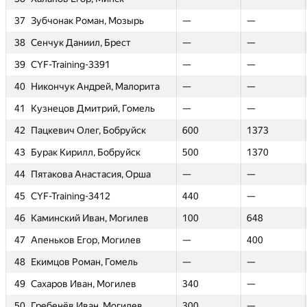
—
13
13
Бобко Георгий, Брест
Бобко Георгий, Брест
—
—
270
270
—
—
—
—
—
37
37
Зубчонак Роман, Мозырь
Зубчонак Роман, Мозырь
—
—
—
—
—
—
—
—
—
14
14
Демешко Виктор, Брест
Демешко Виктор, Брест
—
—
—
—
—
—
—
—
—
38
38
Сенчук Даниил, Брест
Сенчук Даниил, Брест
—
—
—
—
—
—
—
—
—
15
15
Клочко Владислав, Брест
Клочко Владислав, Брест
—
—
300
300
—
335
335
—
—
39
39
CYF-Training-3391
CYF-Training-3391
—
—
—
—
—
—
—
—
—
16
16
Смушко-Бесан Егор, Брест
Смушко-Бесан Егор, Брест
—
—
—
—
—
—
—
—
—
40
40
Никончук Андрей, Малорита
Никончук Андрей, Малорита
—
—
—
—
—
—
—
—
—
17
17
Рыжко Макарий, Брест
Рыжко Макарий, Брест
—
—
—
—
—
—
—
—
—
41
41
Кузнецов Дмитрий, Гомель
Кузнецов Дмитрий, Гомель
—
—
—
—
—
—
—
—
—
18
18
Афанасьев Иван, Брест
Афанасьев Иван, Брест
—
—
—
—
—
—
—
—
—
42
42
Пацкевич Олег, Бобруйск
Пацкевич Олег, Бобруйск
—
—
600
600
—
1373
1373
—
—
19
19
Мельченко Павел, Мозырь
Мельченко Павел, Мозырь
33
—
300
300
11
400
400
30
—
43
43
Бурак Кирилл, Бобруйск
Бурак Кирилл, Бобруйск
—
—
500
500
—
1370
1370
—
—
20
20
Лютый Михаил, Мозырь
Лютый Михаил, Мозырь
244
194
300
300
—
220
220
36
0
44
44
Пятакова Анастасия, Орша
Пятакова Анастасия, Орша
—
—
—
—
—
—
—
—
—
21
21
Турмович Вадим, Хойники
Турмович Вадим, Хойники
—
—
600
600
—
1500
1500
—
—
45
45
CYF-Training-3412
CYF-Training-3412
—
—
440
440
—
—
—
—
—
22
22
Бурда Максим, Брест
Бурда Максим, Брест
—
—
—
—
—
505
505
—
—
46
46
Каминский Иван, Могилев
Каминский Иван, Могилев
—
—
100
100
—
648
648
—
—
23
23
Руденок Денис, Хойники
Руденок Денис, Хойники
—
—
300
300
—
600
600
—
—
47
47
Апеньков Егор, Могилев
Апеньков Егор, Могилев
—
—
—
—
—
400
400
—
—
24
24
Семёнов Роман, Мозырь
Семёнов Роман, Мозырь
—
—
—
—
—
—
—
—
—
48
48
Екимцов Роман, Гомель
Екимцов Роман, Гомель
—
—
—
—
—
—
—
—
—
25
25
Данилевич Роман, Брест
Данилевич Роман, Брест
—
—
—
—
—
—
—
—
—
49
49
Сахаров Иван, Могилев
Сахаров Иван, Могилев
—
—
340
340
—
—
—
—
Веретенников Андрей,
Веретенников Андрей,
—
50
50
Гребенёв Иван, Могилев
Гребенёв Иван, Могилев
—
—
300
300
—
—
—
—