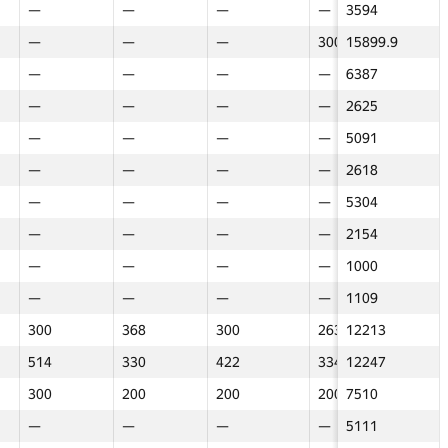
—
—
—
—
—
—
—
—
—
—
—
3594
—
—
—
—
170
—
—
—
—
—
155.9
300
300
15899.9
313
313
—
—
—
—
—
—
—
—
—
—
—
6387
—
—
—
—
—
—
—
—
—
—
—
—
—
2625
—
—
—
—
—
—
—
—
—
—
—
—
—
5091
—
—
—
—
—
—
—
—
—
—
—
—
—
2618
—
—
—
—
—
—
—
—
—
—
—
—
—
5304
100
100
—
—
—
—
—
—
—
—
—
—
—
2154
—
—
—
—
—
—
—
—
—
—
—
—
—
1000
—
—
—
—
—
—
—
—
—
—
—
—
—
1109
—
—
300
300
100
368
368
—
300
300
—
263
263
12213
200
200
514
514
—
330
330
—
422
422
—
334
334
12247
238
238
300
300
—
200
200
—
200
200
—
200
200
7510
200
200
—
—
—
—
—
—
—
—
—
—
—
5111
145
145