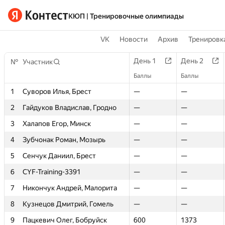
КЮП | Тренировочные олимпиады
VK
Новости
Архив
Тренировка
День 51
День 52
День 53
День 1
День 1
День 54
День 2
День 2
Де
№
№
Участник
Участник
Баллы
Баллы
Баллы
Баллы
Баллы
Баллы
Баллы
Баллы
Бал
—
1
1
Суворов Илья, Брест
Суворов Илья, Брест
—
—
—
—
—
—
—
—
—
2
2
Гайдуков Владислав, Гродно
Гайдуков Владислав, Гродно
—
—
—
—
—
—
—
—
—
3
3
Халапов Егор, Минск
Халапов Егор, Минск
—
—
—
—
—
—
—
—
—
4
4
Зубчонак Роман, Мозырь
Зубчонак Роман, Мозырь
—
—
—
—
—
—
—
—
—
5
5
Сенчук Даниил, Брест
Сенчук Даниил, Брест
—
—
—
—
—
—
—
—
—
6
6
CYF-Training-3391
CYF-Training-3391
—
—
—
—
—
—
—
—
—
7
7
Никончук Андрей, Малорита
Никончук Андрей, Малорита
—
—
—
—
—
—
—
—
—
8
8
Кузнецов Дмитрий, Гомель
Кузнецов Дмитрий, Гомель
—
—
—
—
—
—
—
—
—
9
9
Пацкевич Олег, Бобруйск
Пацкевич Олег, Бобруйск
—
—
600
600
—
1373
1373
—