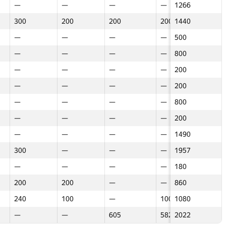
—
—
—
—
—
—
—
—
—
—
—
1266
—
—
—
—
—
—
—
—
—
—
—
—
—
705
—
—
300
300
—
200
200
—
200
200
—
200
200
1440
—
—
200
200
—
200
200
—
—
—
—
100
100
860
—
—
—
—
—
—
—
—
—
—
—
—
—
500
—
—
—
—
—
—
—
—
—
—
—
—
—
655
—
—
—
—
—
—
—
—
—
—
—
—
—
800
—
—
—
—
—
—
—
—
—
—
—
—
—
900
—
—
—
—
—
—
—
—
—
—
—
—
—
200
—
—
—
—
—
—
—
—
—
—
—
—
—
633
—
—
—
—
—
—
—
—
—
—
—
—
—
200
—
—
—
—
—
—
—
—
—
—
—
—
—
125
—
—
—
—
—
—
—
—
—
—
—
—
—
800
—
—
—
—
—
—
—
—
—
—
—
—
—
200
—
—
—
—
—
—
—
—
—
—
—
—
—
200
—
—
—
—
100
—
—
—
—
—
—
—
—
100
—
—
—
—
—
—
—
—
—
—
—
—
—
1490
—
—
—
—
—
—
—
—
—
—
—
—
—
625
—
—
300
300
—
—
—
—
—
—
—
—
—
1957
—
—
—
—
—
—
—
—
—
—
—
—
—
725
—
—
—
—
—
—
—
—
—
—
—
—
—
180
—
—
—
—
—
—
—
—
—
—
—
—
—
1025
—
—
200
200
—
200
200
—
—
—
—
—
—
860
—
—
—
—
—
—
—
—
—
—
—
—
—
1100
—
—
240
240
—
100
100
—
—
—
—
100
100
1080
—
—
100
100
—
—
—
—
—
—
—
—
—
100
—
—
—
—
—
—
—
—
605
605
—
582
582
2022
—
—
—
—
—
—
—
—
—
—
—
—
—
300
—
—