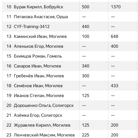
—
10
10
Бурак Кирилл, Бобруйск
Бурак Кирилл, Бобруйск
—
—
500
500
—
1370
1370
—
0
11
11
Пятакова Анастасия, Орша
Пятакова Анастасия, Орша
—
—
—
—
—
—
—
—
—
12
12
CYF-Training-3412
CYF-Training-3412
—
—
440
440
—
—
—
—
—
13
13
Каминский Иван, Могилев
Каминский Иван, Могилев
—
—
100
100
—
648
648
—
—
14
14
Апеньков Егор, Могилев
Апеньков Егор, Могилев
—
—
—
—
—
400
400
—
—
15
15
Екимцов Роман, Гомель
Екимцов Роман, Гомель
—
—
—
—
—
—
—
—
—
16
16
Сахаров Иван, Могилев
Сахаров Иван, Могилев
—
—
340
340
—
—
—
—
—
17
17
Гребенёв Иван, Могилев
Гребенёв Иван, Могилев
—
—
300
300
—
—
—
—
—
18
18
Семёнов Иван, Могилев
Семёнов Иван, Могилев
—
—
—
—
—
433
433
—
—
19
19
Иванов Степан, Могилев
Иванов Степан, Могилев
—
—
125
125
—
—
—
—
—
20
20
Дорошенко Ольга, Солигорск
Дорошенко Ольга, Солигорск
—
—
—
—
—
—
—
—
—
21
21
Азёмка Егор, Солигорск
Азёмка Егор, Солигорск
—
—
—
—
—
—
—
—
—
22
22
Журавлев Кирилл, Могилев
Журавлев Кирилл, Могилев
—
—
125
125
—
200
200
—
День 51
День 52
День 53
День 1
День 1
День 54
День 2
День 2
Де
№
№
Участник
Участник
—
23
23
Ленчевский Максим, Могилев
Ленчевский Максим, Могилев
—
—
225
225
—
200
200
—