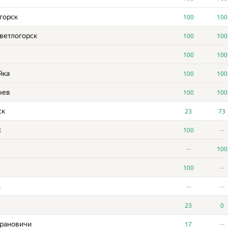
100
100
горск
100
100
бск
100
100
ветлогорск
100
100
бск
100
100
100
100
обруйск
100
100
йка
100
100
100
100
чев
100
100
горск
100
100
ск
23
73
ветлогорск
100
100
к
100
—
100
100
—
100
йка
100
100
100
—
чев
100
100
ь
—
—
ск
23
73
23
0
к
100
—
арановичи
17
—
—
100