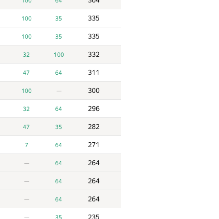
364
100
64
C
D
Ko‘zoynak
335
100
35
9
42
/
98
55
/
77
335
100
35
400
100
100
332
32
100
364
100
64
311
47
64
364
100
64
300
100
—
335
100
35
296
32
64
335
100
35
282
47
35
332
32
100
271
7
64
311
47
64
264
—
64
300
100
—
264
—
64
296
32
64
264
—
64
282
47
35
235
—
35
271