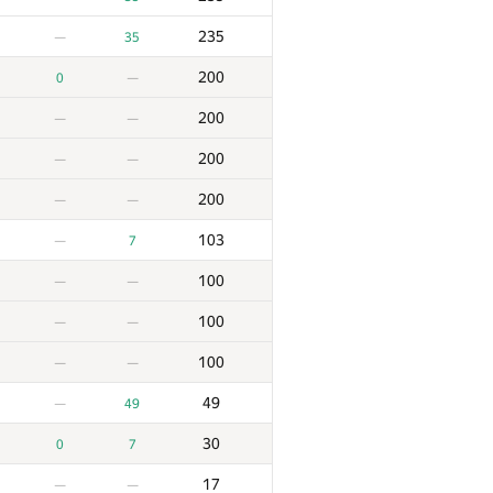
7
64
235
—
35
264
—
64
200
0
—
264
—
64
200
—
—
264
—
64
200
—
—
235
—
35
200
—
—
235
—
35
103
—
7
200
0
—
100
—
—
200
—
—
100
—
—
200
—
—
100
—
—
200
—
—
49
—
49
103
—
7
30
0
7
100
—
—
17
—
—
100
—
—