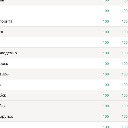
лев
100
100
A
B
100
100
150
/
165
37
/
4
лорита
100
100
зырь
100
100
ск
100
100
ырь
100
100
100
100
лев
100
100
олодечно
100
100
100
100
орск
100
100
лорита
100
100
озырь
100
100
ск
100
100
к
100
100
100
100
бск
100
100
олодечно
100
100
бск
100
100
орск
100
100
обруйск
100
100
озырь
100
100
100
100
к